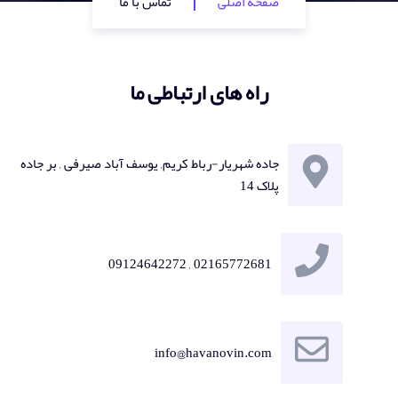
صفحه اصلی
تماس با ما
راه های ارتباطی ما
جاده شهریار-رباط کریم, یوسف آباد صیرفی , بر جاده
پلاک 14
02165772681 , 09124642272
info@havanovin.com